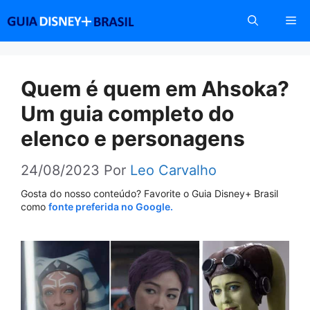
Pular
Me
para
o
conteúdo
Quem é quem em Ahsoka?
Um guia completo do
elenco e personagens
24/08/2023
Por
Leo Carvalho
Gosta do nosso conteúdo? Favorite o Guia Disney+ Brasil
como
fonte preferida no Google.