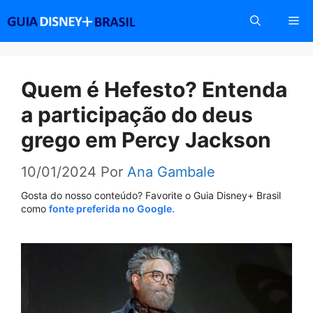
Pular
Me
para
o
conteúdo
Quem é Hefesto? Entenda
a participação do deus
grego em Percy Jackson
10/01/2024
Por
Ana Gambale
Gosta do nosso conteúdo? Favorite o Guia Disney+ Brasil
como
fonte preferida no Google.