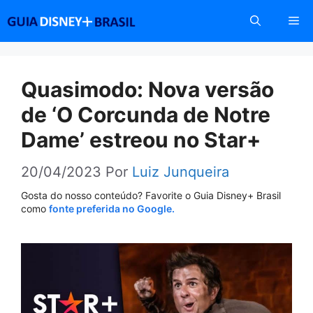
Pular
Me
para
o
conteúdo
Quasimodo: Nova versão
de ‘O Corcunda de Notre
Dame’ estreou no Star+
20/04/2023
Por
Luiz Junqueira
Gosta do nosso conteúdo? Favorite o Guia Disney+ Brasil
como
fonte preferida no Google.