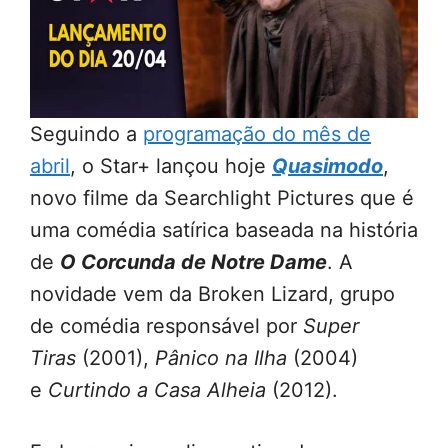
Seguindo a
programação do mês de
abril
, o Star+ lançou hoje
Quasimodo
,
novo filme da Searchlight Pictures que é
uma comédia satírica baseada na história
de
O Corcunda de Notre Dame
. A
novidade vem da Broken Lizard, grupo
de comédia responsável por
Super
Tiras
(2001),
Pânico na Ilha
(2004)
e
Curtindo a Casa Alheia
(2012).