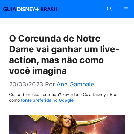
Pular
Me
para
o
conteúdo
O Corcunda de Notre
Dame vai ganhar um live-
action, mas não como
você imagina
20/03/2023
Por
Ana Gambale
Gosta do nosso conteúdo? Favorite o Guia Disney+ Brasil
como
fonte preferida no Google.