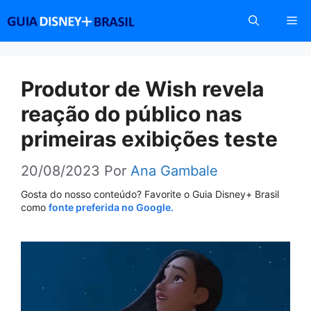
Pular
Me
para
o
conteúdo
Produtor de Wish revela
reação do público nas
primeiras exibições teste
20/08/2023
Por
Ana Gambale
Gosta do nosso conteúdo? Favorite o Guia Disney+ Brasil
como
fonte preferida no Google.