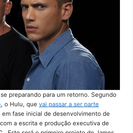
 se preparando para um retorno. Segundo
e
, o Hulu, que
vai passar a ser parte
á em fase inicial de desenvolvimento de
com a escrita e produção executiva de
C.
. Este será o primeiro projeto de James