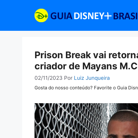
Pular
para
o
conteúdo
Prison Break vai retor
criador de Mayans M.C
02/11/2023
Por
Luiz Junqueira
Gosta do nosso conteúdo? Favorite o Guia Dis