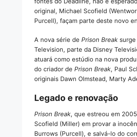
fontes do Deadline, não é esperado
original, Michael Scofield (Wentwor
Purcell), façam parte deste novo e
A nova série de
Prison Break
surge 
Television, parte da Disney Televisi
atuará como estúdio na nova produç
do criador de
Prison Break
, Paul S
originais Dawn Olmstead, Marty Ade
Legado e renovação
Prison Break
, que estreou em 200
Scofield (Miller) em provar a inoc
Burrows (Purcell), e salvá-lo do c