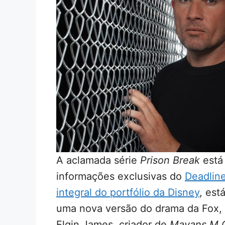
A aclamada série
Prison Break
está
informações exclusivas do
Deadlin
integral do portfólio da Disney
, est
uma nova versão do drama da Fox, 
Elgin James, criador de
Mayans M.