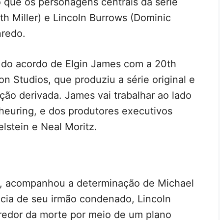
 que os personagens centrais da série
th Miller) e Lincoln Burrows (Dominic
nredo.
do acordo de Elgin James com a 20th
on Studios, que produziu a série original e
ão derivada. James vai trabalhar ao lado
cheuring, e dos produtores executivos
lstein e Neal Moritz.
5, acompanhou a determinação de Michael
ência de seu irmão condenado, Lincoln
orredor da morte por meio de um plano