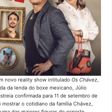
m novo reality show intitulado
Os Chávez
,
vida da lenda do boxe mexicano, Júlio
streia confirmada para 11 de setembro de
ai mostrar o cotidiano da família Chávez,
uma das maiores figuras do esporte.