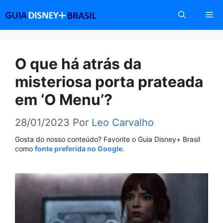
Pular
Me
para
o
conteúdo
O que há atrás da
misteriosa porta prateada
em ‘O Menu’?
28/01/2023
Por
Leo Carvalho
Gosta do nosso conteúdo? Favorite o Guia Disney+ Brasil
como
fonte preferida no Google.