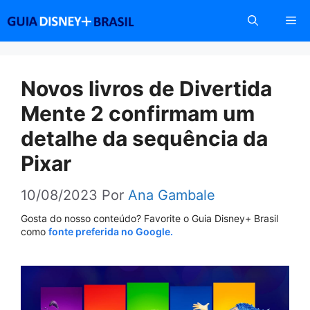
Pular
Me
para
o
conteúdo
Novos livros de Divertida
Mente 2 confirmam um
detalhe da sequência da
Pixar
10/08/2023
Por
Ana Gambale
Gosta do nosso conteúdo? Favorite o Guia Disney+ Brasil
como
fonte preferida no Google.