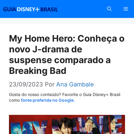
Pular
Me
para
o
conteúdo
My Home Hero: Conheça o
novo J-drama de
suspense comparado a
Breaking Bad
23/09/2023
Por
Ana Gambale
Gosta do nosso conteúdo? Favorite o Guia Disney+ Brasil
como
fonte preferida no Google.