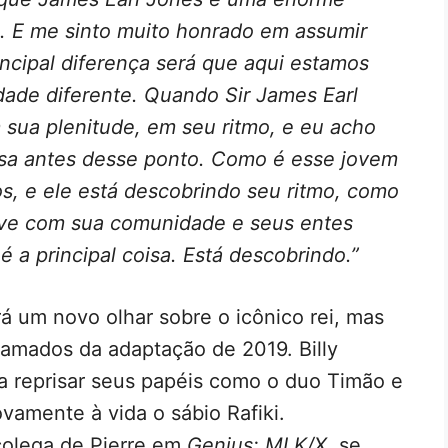
. E me sinto muito honrado em assumir
incipal diferença será que aqui estamos
ade diferente. Quando Sir James Earl
 sua plenitude, em seu ritmo, e eu acho
sa antes desse ponto. Como é esse jovem
, e ele está descobrindo seu ritmo, como
ve com sua comunidade e seus entes
 a principal coisa. Está descobrindo.”
á um novo olhar sobre o icônico rei, mas
amados da adaptação de 2019. Billy
a reprisar seus papéis como o duo Timão e
amente à vida o sábio Rafiki.
 colega de Pierre em
Genius: MLK/X
, se