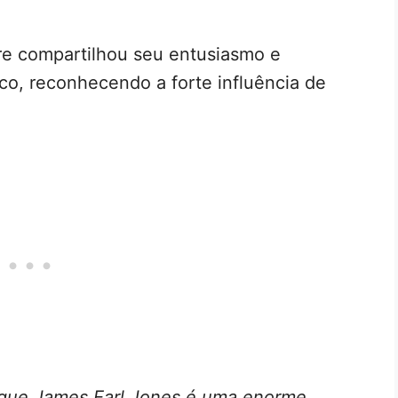
rre compartilhou seu entusiasmo e
ico, reconhecendo a forte influência de
 que James Earl Jones é uma enorme