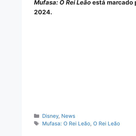
Mufasa: O Rei Leão
está marcado 
2024.
Categorias
Disney
,
News
Tags
Mufasa: O Rei Leão
,
O Rei Leão