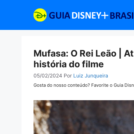
Pular
para
o
conteúdo
Mufasa: O Rei Leão | At
história do filme
05/02/2024
Por
Luiz Junqueira
Gosta do nosso conteúdo? Favorite o Guia Dis