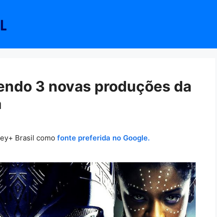
endo 3 novas produções da
a
ney+ Brasil como
fonte preferida no Google.