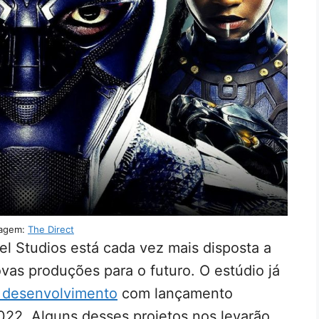
agem:
The Direct
l Studios está cada vez mais disposta a
vas produções para o futuro. O estúdio já
m desenvolvimento
com lançamento
2022. Alguns desses projetos nos levarão