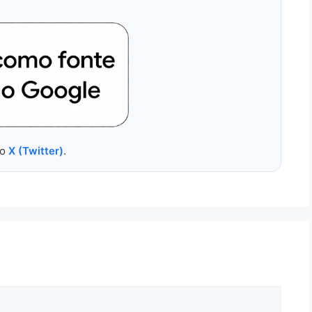
no
X (Twitter)
.