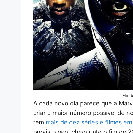
Mont
A cada novo dia parece que a Marve
criar o maior número possível de no
tem
mais de dez séries e filmes e
previsto para chegar até o fim de 