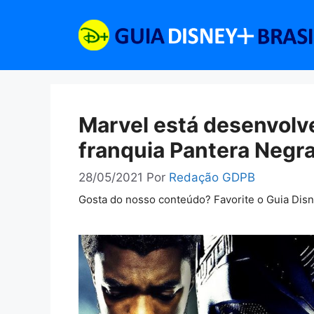
Pular
para
o
conteúdo
Marvel está desenvolv
franquia Pantera Negr
28/05/2021
Por
Redação GDPB
Gosta do nosso conteúdo? Favorite o Guia Dis