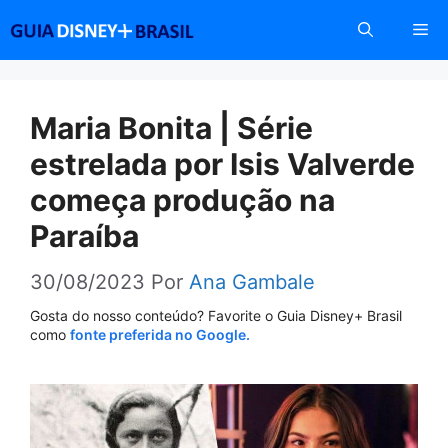
Pular
Me
para
o
conteúdo
Maria Bonita | Série
estrelada por Isis Valverde
começa produção na
Paraíba
30/08/2023
Por
Ana Gambale
Gosta do nosso conteúdo? Favorite o Guia Disney+ Brasil
como
fonte preferida no Google.