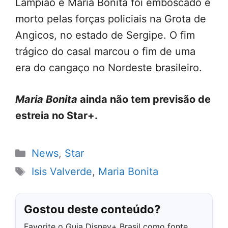
Lampião e Maria Bonita foi emboscado e
morto pelas forças policiais na Grota de
Angicos, no estado de Sergipe. O fim
trágico do casal marcou o fim de uma
era do cangaço no Nordeste brasileiro.
Maria Bonita
ainda não tem previsão de
estreia no Star+.
Categorias
News
,
Star
Tags
Isis Valverde
,
Maria Bonita
Gostou deste conteúdo?
Favorite o Guia Disney+ Brasil como fonte