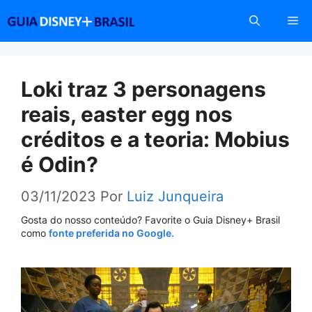
Pular
Me
para
o
conteúdo
Loki traz 3 personagens
reais, easter egg nos
créditos e a teoria: Mobius
é Odin?
03/11/2023
Por
Luiz Junqueira
Gosta do nosso conteúdo? Favorite o Guia Disney+ Brasil
como
fonte preferida no Google.