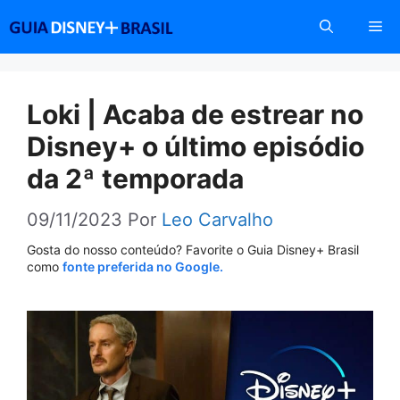
Pular
Me
para
o
conteúdo
Loki | Acaba de estrear no
Disney+ o último episódio
da 2ª temporada
09/11/2023
Por
Leo Carvalho
Gosta do nosso conteúdo? Favorite o Guia Disney+ Brasil
como
fonte preferida no Google.