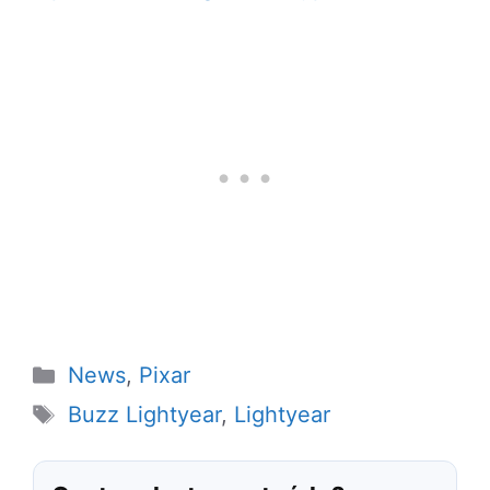
Categorias
News
,
Pixar
Tags
Buzz Lightyear
,
Lightyear