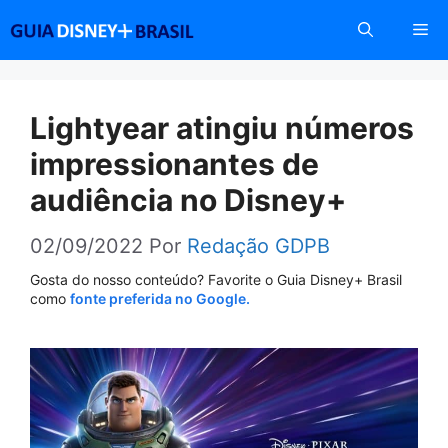
Pular
Me
para
o
conteúdo
Lightyear atingiu números
impressionantes de
audiência no Disney+
02/09/2022
Por
Redação GDPB
Gosta do nosso conteúdo? Favorite o Guia Disney+ Brasil
como
fonte preferida no Google.