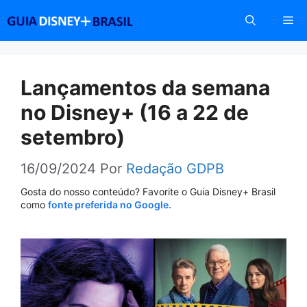
Pular
Me
para
o
conteúdo
Lançamentos da semana
no Disney+ (16 a 22 de
setembro)
16/09/2024
Por
Redação GDPB
Gosta do nosso conteúdo? Favorite o Guia Disney+ Brasil
como
fonte preferida no Google.