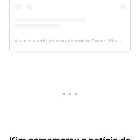
A post shared by Kourtney Kardashian Barker (@kourtneykardash)