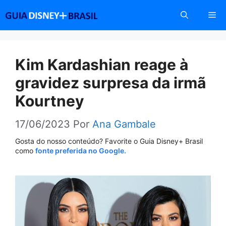
Pular
Me
para
o
conteúdo
Kim Kardashian reage à
gravidez surpresa da irmã
Kourtney
17/06/2023
Por
Ana Gambale
Gosta do nosso conteúdo? Favorite o Guia Disney+ Brasil
como
fonte preferida no Google.