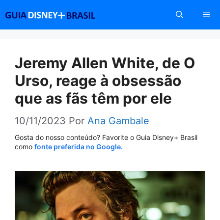
Pular
Me
para
o
conteúdo
Jeremy Allen White, de O
Urso, reage à obsessão
que as fãs têm por ele
10/11/2023
Por
Ana Gambale
Gosta do nosso conteúdo? Favorite o Guia Disney+ Brasil
como
fonte preferida no Google.