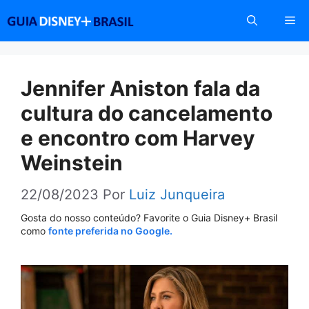
Pular
Me
para
o
conteúdo
Jennifer Aniston fala da
cultura do cancelamento
e encontro com Harvey
Weinstein
22/08/2023
Por
Luiz Junqueira
Gosta do nosso conteúdo? Favorite o Guia Disney+ Brasil
como
fonte preferida no Google.