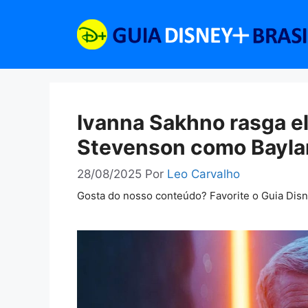
Pular
para
o
conteúdo
Ivanna Sakhno rasga el
Stevenson como Baylan
28/08/2025
Por
Leo Carvalho
Gosta do nosso conteúdo? Favorite o Guia Dis