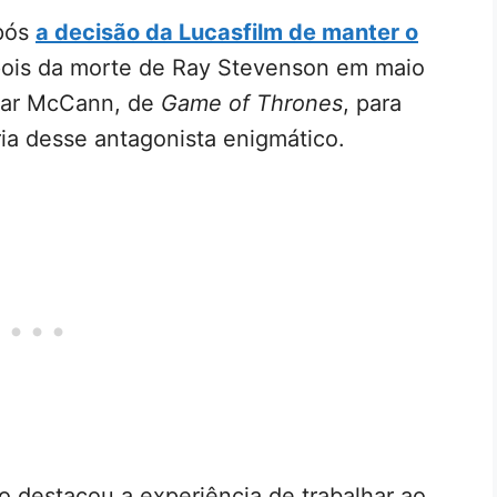
após
a decisão da Lucasfilm de manter o
ois da morte de Ray Stevenson em maio
alar McCann, de
Game of Thrones
, para
ria desse antagonista enigmático.
o destacou a experiência de trabalhar ao