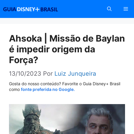
Pular
Me
para
o
conteúdo
Ahsoka | Missão de Baylan
é impedir origem da
Força?
13/10/2023
Por
Luiz Junqueira
Gosta do nosso conteúdo? Favorite o Guia Disney+ Brasil
como
fonte preferida no Google.