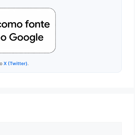
no
X (Twitter)
.