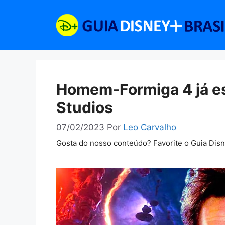
Pular
para
o
conteúdo
Homem-Formiga 4 já es
Studios
07/02/2023
Por
Leo Carvalho
Gosta do nosso conteúdo? Favorite o Guia Dis