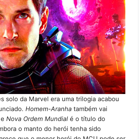
mes solo da Marvel era uma trilogia acabou
unciado.
Homem-Aranha
também vai
 e
Nova Ordem Mundial
é o título do
mbora o manto do herói tenha sido
parece que o menor herói do MCU pode ser