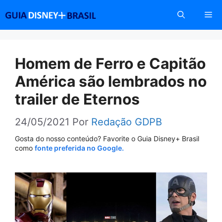
Pular
Me
para
o
conteúdo
Homem de Ferro e Capitão
América são lembrados no
trailer de Eternos
24/05/2021
Por
Redação GDPB
Gosta do nosso conteúdo? Favorite o Guia Disney+ Brasil
como
fonte preferida no Google.