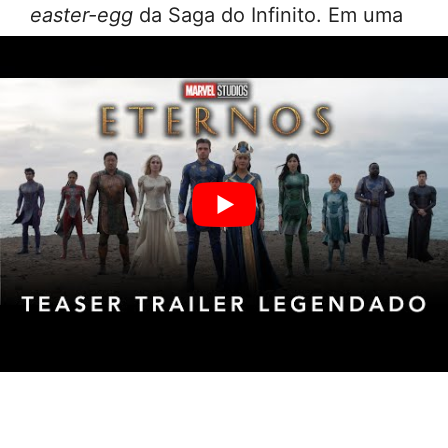
easter-egg
da Saga do Infinito. Em uma
conversa, os nomes de Homem de Ferro
(Robert Downey Jr. ) e Capitão América
(Chris Evans) são mencionados. Na
conversa em questão, Sprite (Lia
McHugh) menciona o fato de que
Capitão Rogers e Homem de Ferro “se
foram”, confirmando a parte que o filme
se passa após o blip. Sprite ainda
questiona a Richard Madden (Ikaris),
quem deve liderar os Vingadores.