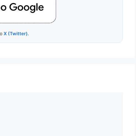
no
X (Twitter)
.