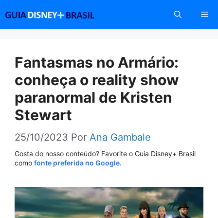
Pular
Me
para
o
conteúdo
Fantasmas no Armário:
conheça o reality show
paranormal de Kristen
Stewart
25/10/2023
Por
Ana Gambale
Gosta do nosso conteúdo? Favorite o Guia Disney+ Brasil
como
fonte preferida no Google.