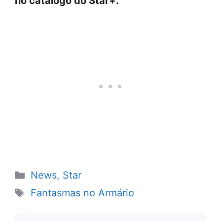
no catálogo do Star+.
Categorias
News
,
Star
Tags
Fantasmas no Armário