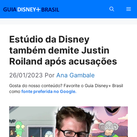
Pular
Me
para
o
conteúdo
Estúdio da Disney
também demite Justin
Roiland após acusações
26/01/2023
Por
Ana Gambale
Gosta do nosso conteúdo? Favorite o Guia Disney+ Brasil
como
fonte preferida no Google.