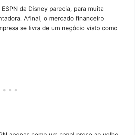
 ESPN da Disney parecia, para muita
tadora. Afinal, o mercado financeiro
presa se livra de um negócio visto como
PN apenas como um canal preso ao velho