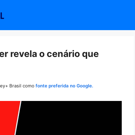
er revela o cenário que
y
ney+ Brasil como
fonte preferida no Google.