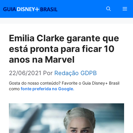
Pular
Me
para
o
conteúdo
Emilia Clarke garante que
está pronta para ficar 10
anos na Marvel
22/06/2021
Por
Redação GDPB
Gosta do nosso conteúdo? Favorite o Guia Disney+ Brasil
como
fonte preferida no Google.