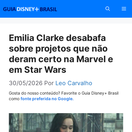
Pular
Me
para
o
conteúdo
Emilia Clarke desabafa
sobre projetos que não
deram certo na Marvel e
em Star Wars
30/05/2026
Por
Leo Carvalho
Gosta do nosso conteúdo? Favorite o Guia Disney+ Brasil
como
fonte preferida no Google.