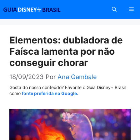
Pular
Me
para
o
conteúdo
Elementos: dubladora de
Faísca lamenta por não
conseguir chorar
18/09/2023
Por
Ana Gambale
Gosta do nosso conteúdo? Favorite o Guia Disney+ Brasil
como
fonte preferida no Google.