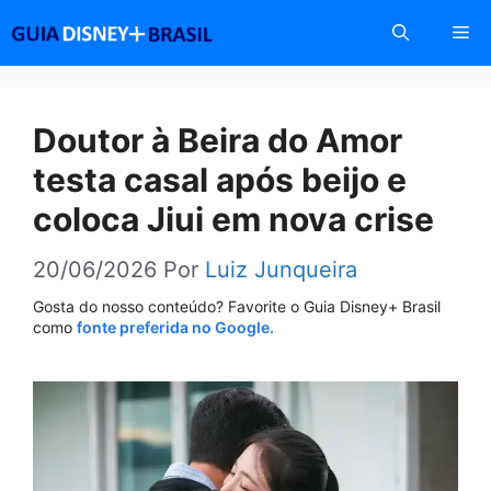
Pular
Me
para
o
conteúdo
Doutor à Beira do Amor
testa casal após beijo e
coloca Jiui em nova crise
20/06/2026
Por
Luiz Junqueira
Gosta do nosso conteúdo? Favorite o Guia Disney+ Brasil
como
fonte preferida no Google.