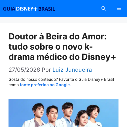
Pular
Me
para
o
conteúdo
Doutor à Beira do Amor:
tudo sobre o novo k-
drama médico do Disney+
27/05/2026
Por
Luiz Junqueira
Gosta do nosso conteúdo? Favorite o Guia Disney+ Brasil
como
fonte preferida no Google.