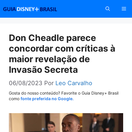
Pular
Me
para
o
conteúdo
Don Cheadle parece
concordar com críticas à
maior revelação de
Invasão Secreta
06/08/2023
Por
Leo Carvalho
Gosta do nosso conteúdo? Favorite o Guia Disney+ Brasil
como
fonte preferida no Google.