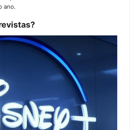
o ano.
revistas?