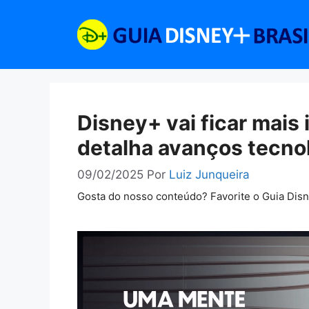
Pular
para
o
conteúdo
Disney+ vai ficar mais 
detalha avanços tecno
09/02/2025
Por
Luiz Junqueira
Gosta do nosso conteúdo? Favorite o Guia Dis