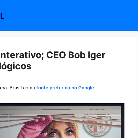
interativo; CEO Bob Iger
lógicos
ney+ Brasil como
fonte preferida no Google.