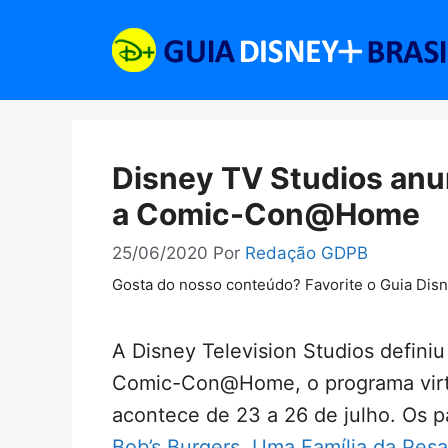
Pular
para
o
conteúdo
Disney TV Studios anun
a Comic-Con@Home
25/06/2020
Por
Redação GDPB
Gosta do nosso conteúdo? Favorite o Guia Dis
A Disney Television Studios defini
Comic-Con@Home, o programa vir
acontece de 23 a 26 de julho. Os p
Bob’s Burgers
,
Uma Família da Pes