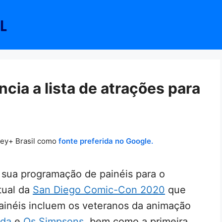
cia a lista de atrações para
ney+ Brasil como
fonte preferida no Google.
u sua programação de painéis para o
tual da
San Diego Comic-Con 2020
que
ainéis incluem os veteranos da animação
ada
e
Os Simpsons
, bem como a primeira