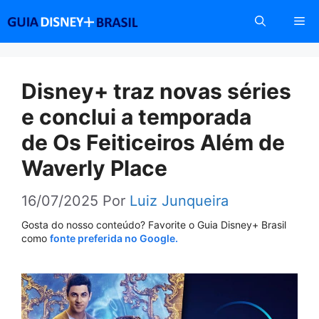
Pular
Me
para
o
conteúdo
Disney+ traz novas séries
e conclui a temporada
de Os Feiticeiros Além de
Waverly Place
16/07/2025
Por
Luiz Junqueira
Gosta do nosso conteúdo? Favorite o Guia Disney+ Brasil
como
fonte preferida no Google.