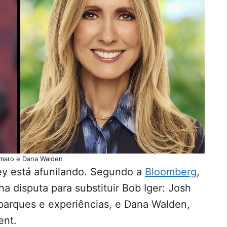
maro e Dana Walden
ey está afunilando. Segundo a
Bloomberg
,
 disputa para substituir Bob Iger: Josh
 parques e experiências, e Dana Walden,
ent.