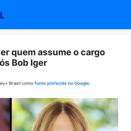
her quem assume o cargo
ós Bob Iger
ney+ Brasil como
fonte preferida no Google.