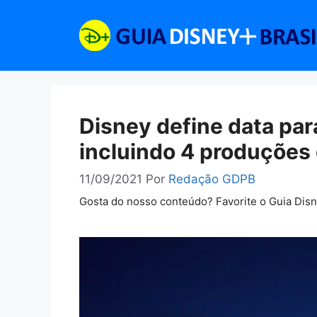
Pular
para
o
conteúdo
Disney define data par
incluindo 4 produções
11/09/2021
Por
Redação GDPB
Gosta do nosso conteúdo? Favorite o Guia Dis