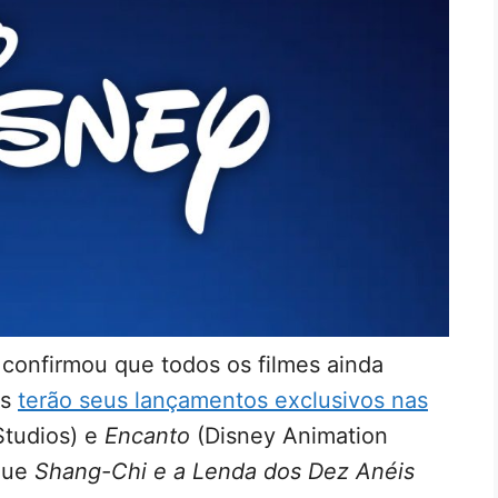
y confirmou que todos os filmes ainda
as
terão seus lançamentos exclusivos nas
Studios) e
Encanto
(Disney Animation
 que
Shang-Chi e a Lenda dos Dez Anéis