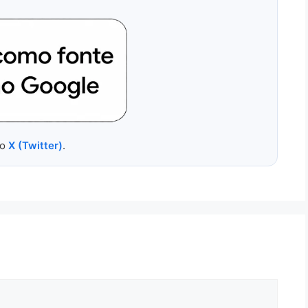
no
X (Twitter)
.