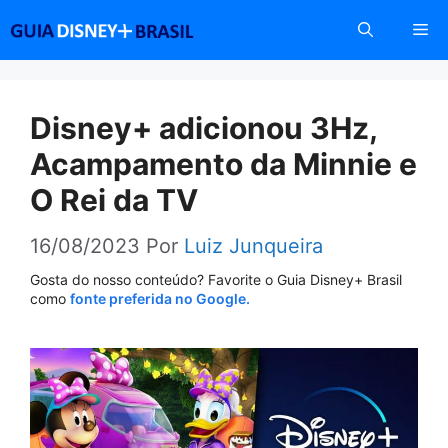
Pular
Me
para
o
conteúdo
Disney+ adicionou 3Hz,
Acampamento da Minnie e
O Rei da TV
16/08/2023
Por
Luiz Junqueira
Gosta do nosso conteúdo? Favorite o Guia Disney+ Brasil
como
fonte preferida no Google.