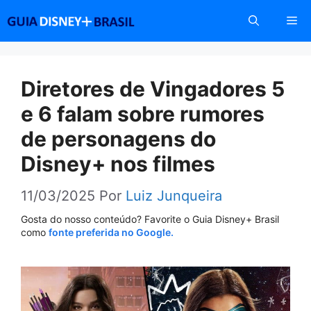
Pular
Me
para
o
conteúdo
Diretores de Vingadores 5
e 6 falam sobre rumores
de personagens do
Disney+ nos filmes
11/03/2025
Por
Luiz Junqueira
Gosta do nosso conteúdo? Favorite o Guia Disney+ Brasil
como
fonte preferida no Google.