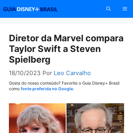
Pular
Me
para
o
conteúdo
Diretor da Marvel compara
Taylor Swift a Steven
Spielberg
18/10/2023
Por
Leo Carvalho
Gosta do nosso conteúdo? Favorite o Guia Disney+ Brasil
como
fonte preferida no Google.