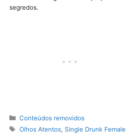
segredos.
Categorias
Conteúdos removidos
Tags
Olhos Atentos
,
Single Drunk Female