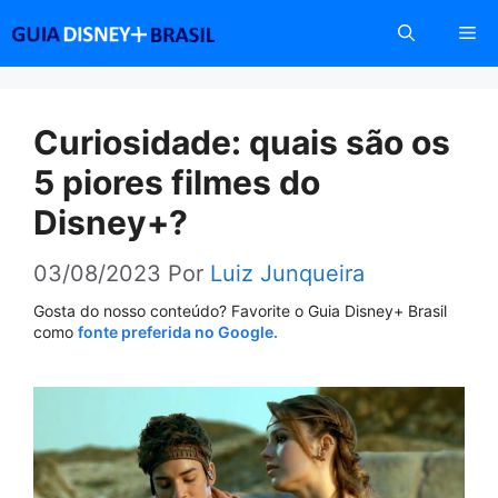
Pular
Me
para
o
conteúdo
Curiosidade: quais são os
5 piores filmes do
Disney+?
03/08/2023
Por
Luiz Junqueira
Gosta do nosso conteúdo? Favorite o Guia Disney+ Brasil
como
fonte preferida no Google.