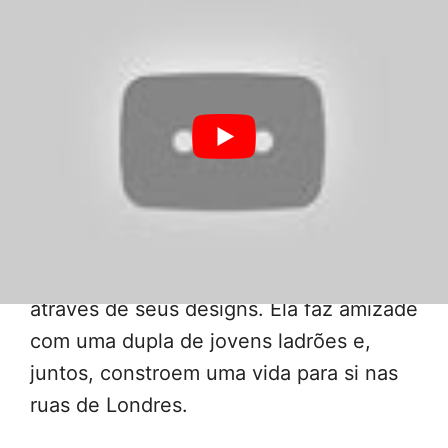
•
Controle Parental do Disney Plus: O
que é e Como Ativar as Restrições
Sinopse de Cruella
Ambientado na Londres dos anos 70 em
meio à revolução do punk rock, o filme
mostra uma jovem vigarista chamada
Estella, uma garota inteligente e criativa
determinada a fazer um nome para si
através de seus designs. Ela faz amizade
com uma dupla de jovens ladrões e,
juntos, constroem uma vida para si nas
ruas de Londres.