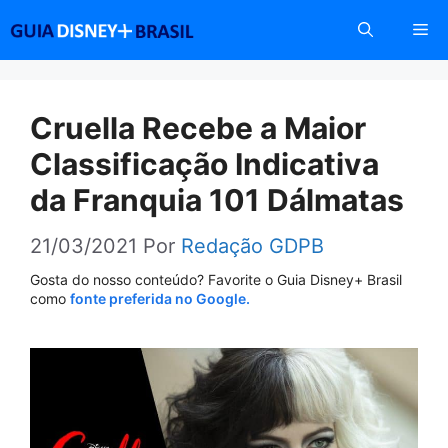
Pular
Me
para
o
conteúdo
Cruella Recebe a Maior
Classificação Indicativa
da Franquia 101 Dálmatas
21/03/2021
Por
Redação GDPB
Gosta do nosso conteúdo? Favorite o Guia Disney+ Brasil
como
fonte preferida no Google.