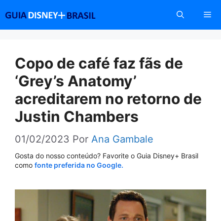
Pular
Me
para
o
conteúdo
Copo de café faz fãs de
‘Grey’s Anatomy’
acreditarem no retorno de
Justin Chambers
01/02/2023
Por
Ana Gambale
Gosta do nosso conteúdo? Favorite o Guia Disney+ Brasil
como
fonte preferida no Google.