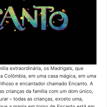
ília extraordinária, os Madrigals, que
da Colômbia, em uma casa mágica, em uma
vilhoso e encantador chamado Encanto. A
s crianças da família com um dom único,
urar – todas as crianças, exceto uma,
que a magia em torno de Encanto está em