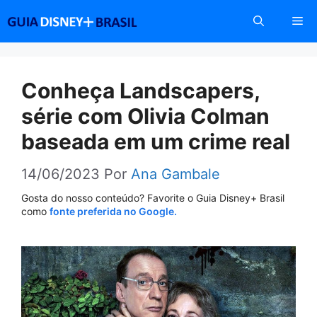
Pular
Me
para
o
conteúdo
Conheça Landscapers,
série com Olivia Colman
baseada em um crime real
14/06/2023
Por
Ana Gambale
Gosta do nosso conteúdo? Favorite o Guia Disney+ Brasil
como
fonte preferida no Google.