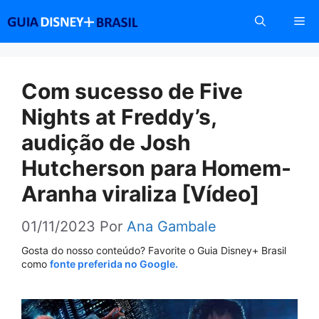
Pular
Me
para
o
conteúdo
Com sucesso de Five
Nights at Freddy’s,
audição de Josh
Hutcherson para Homem-
Aranha viraliza [Vídeo]
01/11/2023
Por
Ana Gambale
Gosta do nosso conteúdo? Favorite o Guia Disney+ Brasil
como
fonte preferida no Google.