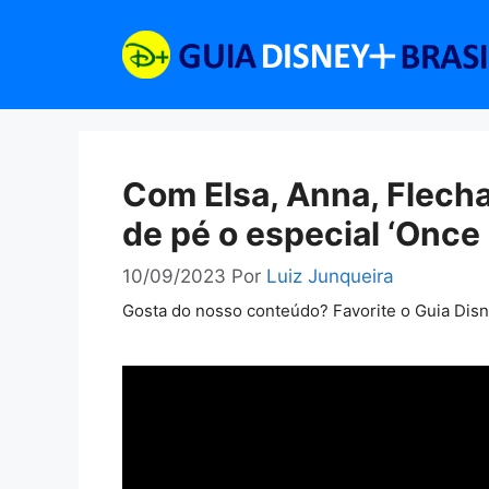
Pular
para
o
conteúdo
Com Elsa, Anna, Flecha
de pé o especial ‘Once
10/09/2023
Por
Luiz Junqueira
Gosta do nosso conteúdo? Favorite o Guia Dis