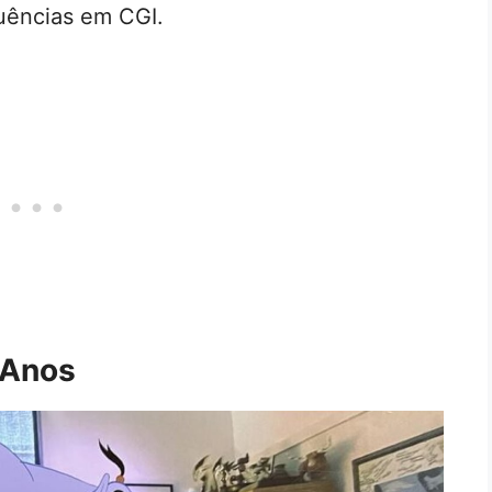
uências em CGI.
 Anos