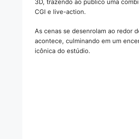
3D, trazendo ao público uma comb
CGI e live-action.
As cenas se desenrolam ao redor do
acontece, culminando em um ence
icônica do estúdio.